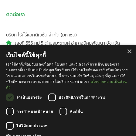
ติดต่อเรา
บริษัท ไร้ท์รีแอคติเวชั่น จำกัด (มหาชน)
: เลขที่ 555 หมู่ 5 ตำบลมะขามคู่ อำเภอนิคมพัฒนา จังหวัด
×
ระยอง 21180
เว็บไซต์นี้ใช้คุกกี้
:
+66(0)38-035-444
เราใช้คุกกี้เพื่อปรับแต่งเนื้อหา โฆษณา และวิเคราะห์การเข้าชมของเรา
: +669 4935 3997
นอกจากนี้เรายังแบ่งปันข้อมูลเกี่ยวกับการใช้งานไซต์ของเรากับพันธมิตรการ
: +66(0)38-035-488
โฆษณาและการวิเคราะห์ของเราซึ่งอาจรวมเข้ากับข้อมูลอื่น ๆ ที่คุณมอบให้
หรือที่พวกเขารวบรวมจากการใช้บริการของพวกเขา
นโยบายความเป็นส่วน
:
admin@rightreactivation.co.th
ตัว
@rightreactivation
:
จำเป็นอย่างยิ่ง
ประสิทธิภาพในการทำงาน
การกำหนดเป้าหมาย
ฟังก์ชั่น
© 2018 Right Reactivation Public Company Limited
ไม่ได้แยกประเภท