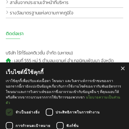
สาส์นจากประธานเจ้าหน้าที่บริหาร
รางวัลมาตรฐานแห่งความภาคภูมิใจ
ติดต่อเรา
บริษัท ไร้ท์รีแอคติเวชั่น จำกัด (มหาชน)
: เลขที่ 555 หมู่ 5 ตำบลมะขามคู่ อำเภอนิคมพัฒนา จังหวัด
×
ระยอง 21180
เว็บไซต์นี้ใช้คุกกี้
:
+66(0)38-035-444
เราใช้คุกกี้เพื่อปรับแต่งเนื้อหา โฆษณา และวิเคราะห์การเข้าชมของเรา
: +669 4935 3997
นอกจากนี้เรายังแบ่งปันข้อมูลเกี่ยวกับการใช้งานไซต์ของเรากับพันธมิตรการ
: +66(0)38-035-488
โฆษณาและการวิเคราะห์ของเราซึ่งอาจรวมเข้ากับข้อมูลอื่น ๆ ที่คุณมอบให้
หรือที่พวกเขารวบรวมจากการใช้บริการของพวกเขา
นโยบายความเป็นส่วน
:
admin@rightreactivation.co.th
ตัว
@rightreactivation
:
จำเป็นอย่างยิ่ง
ประสิทธิภาพในการทำงาน
การกำหนดเป้าหมาย
ฟังก์ชั่น