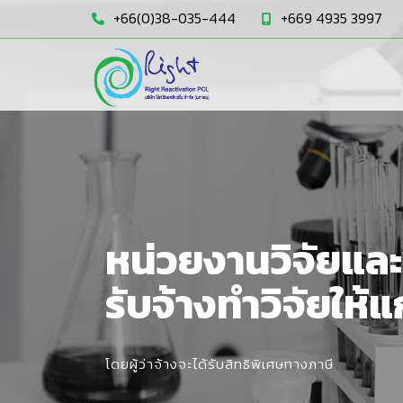
Previous
+66(0)38-035-444
+669 4935 3997
GC & RRP สกัดโลห
หน่วยงานวิจัยและ
ปฏิกิริยาใช้แล้ว
รับจ้างทำวิจัยให
สำเร็จครั้งแรกใน
โดยผู้ว่าจ้างจะได้รับสิทธิพิเศษทางภาษี