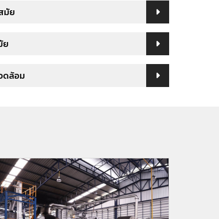
นสมัย
มัย
แวดล้อม