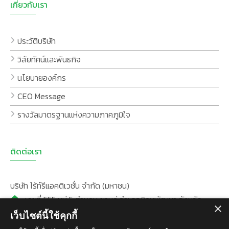
เกี่ยวกับเรา
ประวัติบริษัท
วิสัยทัศน์และพันธกิจ
นโยบายองค์กร
CEO Message
รางวัลมาตรฐานแห่งความภาคภูมิใจ
ติดต่อเรา
บริษัท ไร้ท์รีแอคติเวชั่น จำกัด (มหาชน)
: เลขที่ 555 หมู่ 5 ตำบลมะขามคู่ อำเภอนิคมพัฒนา จังหวัด
×
ระยอง 21180
เว็บไซต์นี้ใช้คุกกี้
:
+66(0)38-035-444