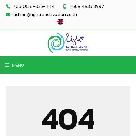
+66(0)38-035-444
+669 4935 3997
admin@rightreactivation.co.th
MENU
404